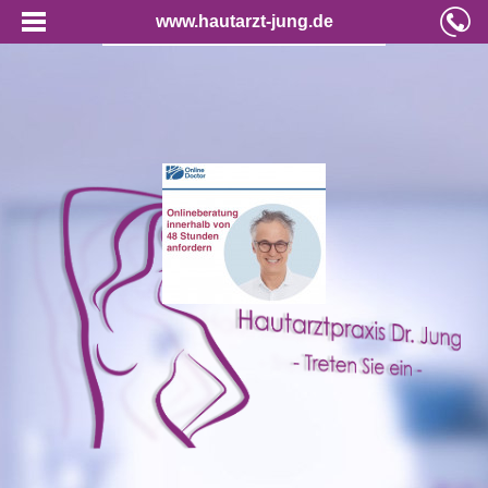
www.hautarzt-jung.de
Online-Konsultation