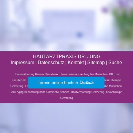
HAUTARZTPRAXIS DR. JUNG
Impressum
|
Datenschutz
| Kontakt |
Sitemap
|
Suche
Hormonstoerung Unterschleissheim
,
Hyaluronsäure Garching bei Muenchen
,
PDT mit
simuliertem Tageslicht Germering
,
Heuschnupfen Germering
,
medikamentoese Therapie
Termin online buchen
Germering
,
Facharzt Hautkrankheiten nahe Dachau
,
Faltenunterspritzung nahe Muenchen
,
Anti Aging Behandlung nahe Unterschleissheim
,
Hautverhornung Germering
,
Kryochirurgie
Germering