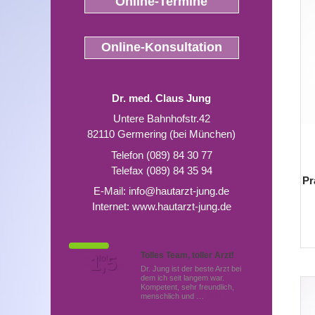
Online-Termine
Online-Konsultation
Dr. med. Claus Jung
Untere Bahnhofstr.42
82110 Germering (bei München)
Telefon (089) 84 30 77
Telefax (089) 84 35 94
Pr
E-Mail:
info@hautarzt-jung.de
Internet:
www.hautarzt-jung.de
Tolles Team, toller Arzt!
Von Patienten
1,5
Note
bewertet mit
Dr. Jung ist der beste Arzt bei
dem ich seit langem war.
Kompetent, sehr freundlich,
menschlich und …
Mehr