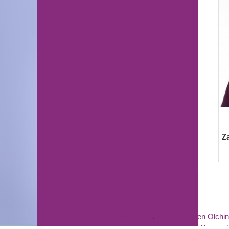
Z
Laser Skin Resurfacing Germering
,
Heuschnupfen Olchi
Germering
,
Hyposensibilisierung Germering
,
medikamento