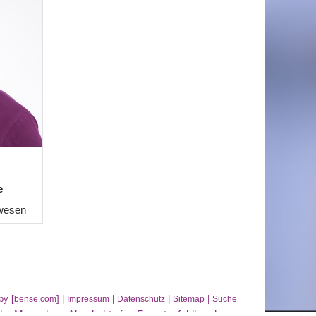
e
wesen
by [
] |
|
|
|
bense.com
Impressum
Datenschutz
Sitemap
Suche
ahe Muenchen
,
Aknebakterien Fuerstenfeldbruck
,