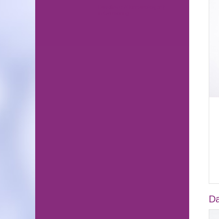
Hautärzte (Dermatologen)
in Germering
D