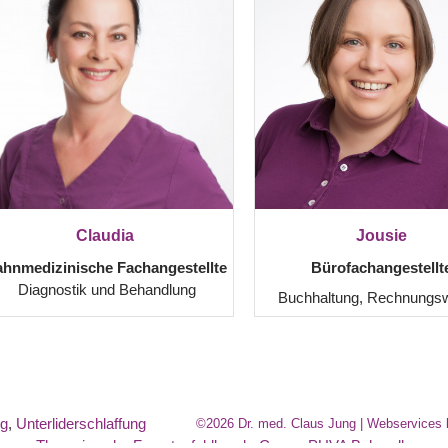
Claudia
Jousie
ahnmedizinische Fachangestellte
Bürofachangestellt
Diagnostik und Behandlung
Buchhaltung, Rechnungs
ng
,
Unterliderschlaffung
©2026 Dr. med. Claus Jung | Webservices 
ese Therapie nahe Fuerstenfeldbruck
,
Creme PUVA Behandlung n