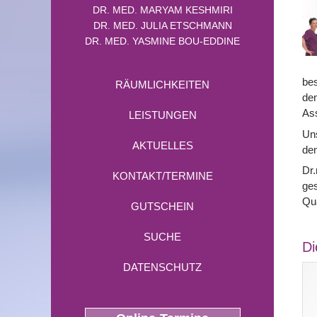
DR. MED. MARYAM KESHMIRI
DR. MED. JULIA ETSCHMANN
DR. MED. YASMINE BOU-EDDINE
bes
RÄUMLICHKEITEN
den
Ass
LEISTUNGEN
Uns
AKTUELLES
dem
Dr.
KONTAKT/TERMINE
ges
Qu
GUTSCHEIN
SUCHE
Di
DATENSCHUTZ