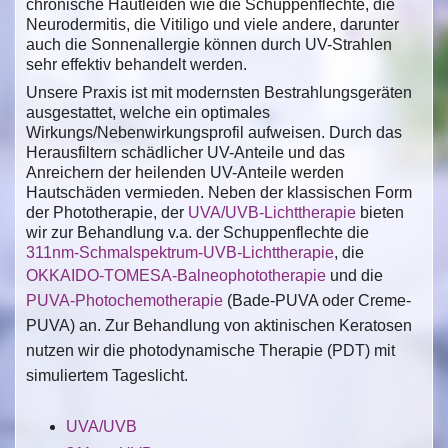
chronische Hautleiden wie die Schuppenflechte, die
Neurodermitis, die Vitiligo und viele andere, darunter
auch die Sonnenallergie können durch UV-Strahlen
sehr effektiv behandelt werden.
Unsere Praxis ist mit modernsten Bestrahlungsgeräten
ausgestattet, welche ein optimales
Wirkungs/Nebenwirkungsprofil aufweisen. Durch das
Herausfiltern schädlicher UV-Anteile und das
Anreichern der heilenden UV-Anteile werden
Hautschäden vermieden. Neben der klassischen Form
der Phototherapie, der
UVA/UVB-Lichttherapie
bieten
wir zur Behandlung v.a. der Schuppenflechte die
311nm-Schmalspektrum-UVB-Lichttherapie
, die
OKKAIDO-TOMESA-Balneophototherapie
und die
PUVA-Photochemotherapie
(Bade-PUVA oder Creme-
PUVA) an. Zur Behandlung von aktinischen Keratosen
nutzen wir die photodynamische Therapie (PDT) mit
simuliertem Tageslicht.
UVA/UVB